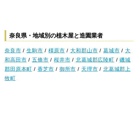
奈良県・地域別の植木屋と造園業者
奈良市
/
生駒市
/
橿原市
/
大和郡山市
/
葛城市
/
大
和高田市
/
五條市
/
桜井市
/
北葛城郡広陵町
/
磯城
郡田原本町
/
香芝市
/
御所市
/
天理市
/
北葛城郡上
牧町