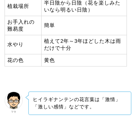
半日陰から日陰（花を楽しみた
植栽場所
いなら明るい日陰）
お手入れの
簡単
難易度
植えて2年～3年ほどした木は雨
水やり
だけで十分
花の色
黄色
ヒイラギナンテンの花言葉は「激情」
「激しい感情」などです。
マキ