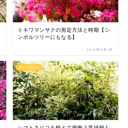
トキワマンサクの剪定方法と時期【シ
ンボルツリーにもなる】
日
2019年9月1日
庭木の剪定方法
シマトネリコを植えて後悔？常緑樹も